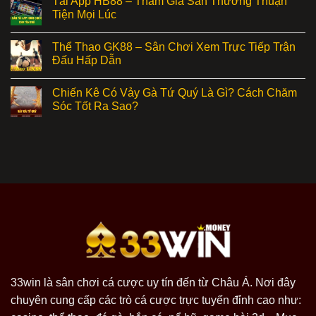
Tải App HB88 – Tham Gia Săn Thưởng Thuận
Tiện Mọi Lúc
Thể Thao GK88 – Sân Chơi Xem Trực Tiếp Trận
Đấu Hấp Dẫn
Chiến Kê Có Vảy Gà Tứ Quý Là Gì? Cách Chăm
Sóc Tốt Ra Sao?
33win
là sân chơi cá cược uy tín đến từ Châu Á. Nơi đây
chuyên cung cấp các trò cá cược trực tuyến đỉnh cao như: