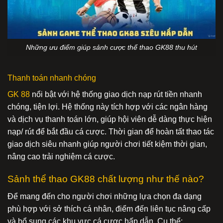
Những ưu điểm giúp sảnh cược thể thao GK88 thu hút
Thanh toán nhanh chóng
GK 88
nổi bật với hệ thống giao dịch nạp rút tiền nhanh
chóng, tiện lợi. Hệ thống này tích hợp với các ngân hàng
và dịch vụ thanh toán lớn, giúp hội viên dễ dàng thực hiện
nạp/ rút để bắt đầu cá cược. Thời gian để hoàn tất thao tác
giao dịch siêu nhanh giúp người chơi tiết kiệm thời gian,
nâng cao trải nghiệm cá cược.
Sảnh thể thao GK88 chất lượng như thế nào?
Để mang đến cho người chơi những lựa chọn đa dạng
phù hợp với sở thích cá nhân, điểm đến liên tục nâng cấp
và bổ sung các khu vực cá cược hấp dẫn. Cụ thể: