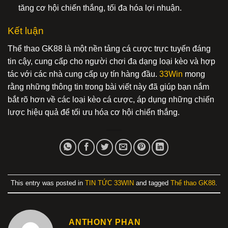
tăng cơ hội chiến thắng, tối đa hóa lợi nhuận.
Kết luận
Thể thao GK88
là một nền tảng cá cược trực tuyến đáng
tin cậy, cung cấp cho người chơi đa dạng loại kèo và hợp
tác với các nhà cung cấp uy tín hàng đầu.
33Win
mong
rằng những thông tin trong bài viết này đã giúp bạn nắm
bắt rõ hơn về các loại kèo cá cược, áp dụng những chiến
lược hiệu quả để tối ưu hóa cơ hội chiến thắng.
This entry was posted in
TIN TỨC 33WIN
and tagged
Thể thao GK88
.
ANTHONY PHAN