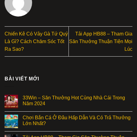
Chiến Kê Có Vảy Gà Tứ Quý
Tải App HB88 – Tham Gia
Là Gì? Cách Chăm Sóc Tốt
Săn Thưởng Thuận Tiện Mọi
Ra Sao?
Lúc
BÀI VIẾT MỚI
33Win – Săn Thưởng Hot Cùng Nhà Cái Trong
Năm 2024
Chơi Bắn Cá Ở Đâu Hấp Dẫn Và Có Trả Thưởng
Lớn Nhất?