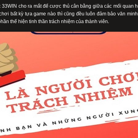
33WIN cho ra mắt để cược thủ cân bằng giữa các mối quan hệ c
ạn chơi bất kỳ tựa game nào thì cũng đều luôn đảm bảo văn minh
hần thể hiện tinh thần trách nhiệm của thành viên.