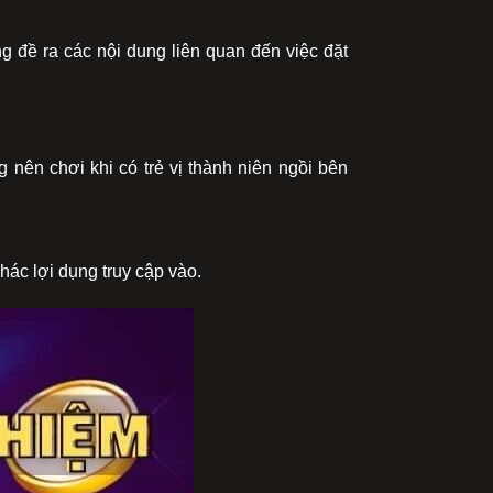
g đề ra các nội dung liên quan đến việc đặt
nên chơi khi có trẻ vị thành niên ngồi bên
ác lợi dụng truy cập vào.