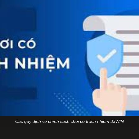
Các quy định về chính sách chơi có trách nhiệm 33WIN