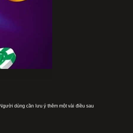
. Người dùng cần lưu ý thêm một vài điều sau