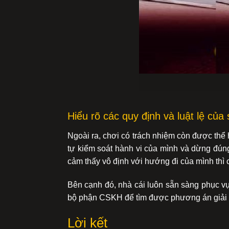
Hiểu rõ các quy định và luật lệ của
Ngoài ra,
chơi có trách nhiệm
còn được thể 
tự kiểm soát hành vi của mình và dừng đúng
cảm thấy vô định với hướng đi của mình thì 
Bên cạnh đó, nhà cái luôn sẵn sàng phục vụ 
bộ phận CSKH để tìm được phương án giải 
Lời kết