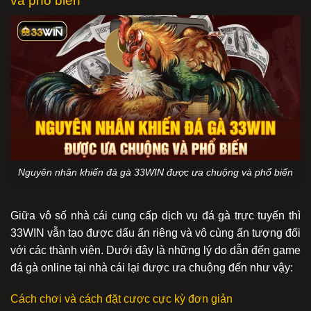
và phổ biến
Nguyên nhân khiến đá gà 33WIN được ưa chuộng và phổ biến
Giữa vô số nhà cái cung cấp dịch vụ đá gà trực tuyến thì
33WIN vẫn tạo được dấu ấn riêng và vô cùng ấn tượng đối
với các thành viên. Dưới đây là những lý do dẫn đến game
đá gà online tại nhà cái lại được ưa chuộng đến như vậy:
Cách chơi và cách đặt cược cực kỳ đơn giản