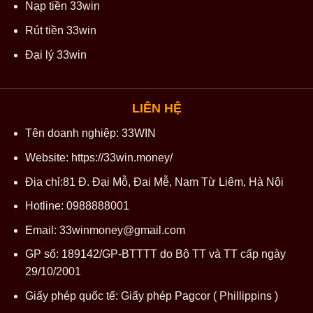
Nạp tiền 33win
Rút tiền 33win
Đại lý 33win
LIÊN HỆ
Tên doanh nghiệp: 33WIN
Website:
https://33win.money/
Địa chỉ:81 Đ. Đại Mỗ, Đai Mễ, Nam Từ Liêm, Hà Nội
Hotline: 0988888001
Email:
33winmoney@gmail.com
GP số: 189142/GP-BTTTT do Bộ TT và TT cấp ngày
29/10/2001
Giấy phép quốc tế: Giấy phép Pagcor ( Phillippins )