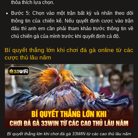
thỏa thích lựa chọn.
Bước 5: Chọn vào một trận bất kỳ và nhấn theo dõi
thông tin của chiến kê. Nếu quyết định cược vào trận
đấu thì anh em cần phải tham khảo trước thông tin về
chú chiến gà của mình trước khi quyết định cá độ.
Bí quyết thắng lớn khi chơi đá gà online từ các
cược thủ lâu năm
Bí quyết thắng lớn khi chơi đá gà 33WIN từ các cao thủ lâu năm