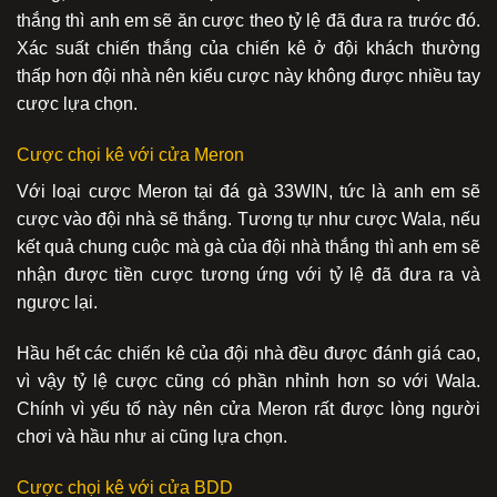
thắng thì anh em sẽ ăn cược theo tỷ lệ đã đưa ra trước đó.
Xác suất chiến thắng của chiến kê ở đội khách thường
thấp hơn đội nhà nên kiểu cược này không được nhiều tay
cược lựa chọn.
Cược chọi kê với cửa Meron
Với loại cược Meron tại
đá gà 33WIN
, tức là anh em sẽ
cược vào đội nhà sẽ thắng. Tương tự như cược Wala, nếu
kết quả chung cuộc mà gà của đội nhà thắng thì anh em sẽ
nhận được tiền cược tương ứng với tỷ lệ đã đưa ra và
ngược lại.
Hầu hết các chiến kê của đội nhà đều được đánh giá cao,
vì vậy tỷ lệ cược cũng có phần nhỉnh hơn so với Wala.
Chính vì yếu tố này nên cửa Meron rất được lòng người
chơi và hầu như ai cũng lựa chọn.
Cược chọi kê với cửa BDD