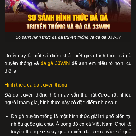
So sánh hình thức đá gà truyền thống và đá gà 33WIN
Dưới đây là một số điểm khác biệt giữa hình thức đá gà
truyền thống và
đá gà 33WIN
để anh em hiểu rõ hơn, cụ
thể là:
Hình thức đá gà truyền thống
Đá gà truyền thống hiện nay vẫn thu hút được rất nhiều
người tham gia, hình thức này có đặc điểm như sau:
Đá gà truyền thống là một hình thức giải trí phổ biến tại
nhiều quốc gia châu Á trong đó có cả Việt Nam. Chọi kê
truyền thống sẽ xoay quanh việc đặt cược vào kết quả