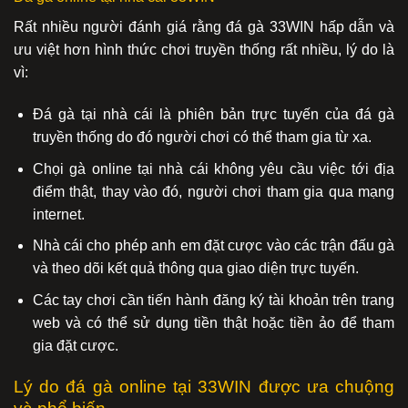
Rất nhiều người đánh giá rằng
đá gà 33WIN
hấp dẫn và
ưu việt hơn hình thức chơi truyền thống rất nhiều, lý do là
vì:
Đá gà tại nhà cái là phiên bản trực tuyến của đá gà
truyền thống do đó người chơi có thể tham gia từ xa.
Chọi gà online tại nhà cái không yêu cầu việc tới địa
điểm thật, thay vào đó, người chơi tham gia qua mạng
internet.
Nhà cái cho phép anh em đặt cược vào các trận đấu gà
và theo dõi kết quả thông qua giao diện trực tuyến.
Các tay chơi cần tiến hành đăng ký tài khoản trên trang
web và có thể sử dụng tiền thật hoặc tiền ảo để tham
gia đặt cược.
Lý do đá gà online tại 33WIN được ưa chuộng