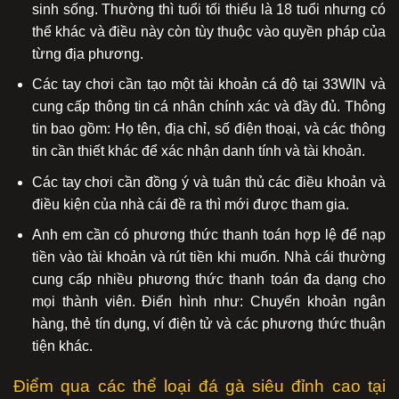
sinh sống. Thường thì tuổi tối thiểu là 18 tuổi nhưng có
thể khác và điều này còn tùy thuộc vào quyền pháp của
từng địa phương.
Các tay chơi cần tạo một tài khoản cá độ tại 33WIN và
cung cấp thông tin cá nhân chính xác và đầy đủ. Thông
tin bao gồm: Họ tên, địa chỉ, số điện thoại, và các thông
tin cần thiết khác để xác nhận danh tính và tài khoản.
Các tay chơi cần đồng ý và tuân thủ các điều khoản và
điều kiện của nhà cái đề ra thì mới được tham gia.
Anh em cần có phương thức thanh toán hợp lệ để nạp
tiền vào tài khoản và rút tiền khi muốn. Nhà cái thường
cung cấp nhiều phương thức thanh toán đa dạng cho
mọi thành viên. Điển hình như: Chuyển khoản ngân
hàng, thẻ tín dụng, ví điện tử và các phương thức thuận
tiện khác.
Điểm qua các thể loại đá gà siêu đỉnh cao tại