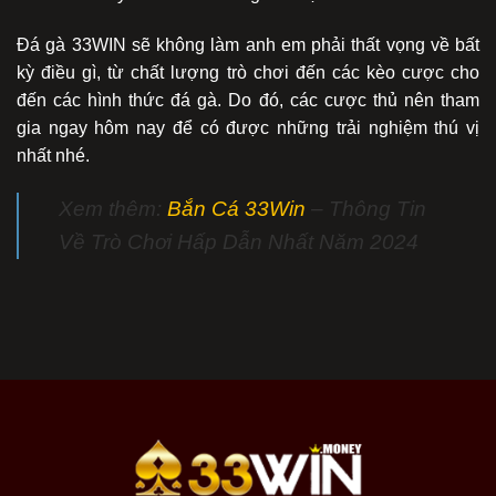
Đá gà 33WIN
sẽ không làm anh em phải thất vọng về bất
kỳ điều gì, từ chất lượng trò chơi đến các kèo cược cho
đến các hình thức đá gà. Do đó, các cược thủ nên tham
gia ngay hôm nay để có được những trải nghiệm thú vị
nhất nhé.
Xem thêm:
Bắn Cá 33Win
– Thông Tin
Về Trò Chơi Hấp Dẫn Nhất Năm 2024