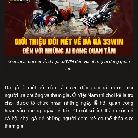
Giới thiệu đôi nét về đá gà 33WIN đến với những ai đang quan
tâm
Đá gà là một bộ môn cá cược dân gian rất được mọi
người ưa chuộng và tham gia. Ở Việt Nam thì chọi kê là trò
chơi được tổ chức nhân những ngày lễ hội quan trọng
hoặc vào những ngày Tết lớn. Ở một số tỉnh thành còn có
cả hội chọi gà để những người đam mê có thể thỏa sức
tham gia.